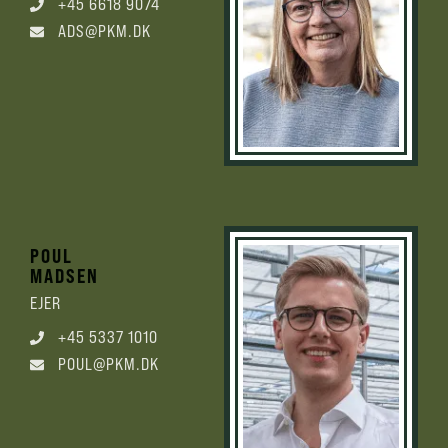
+45 6618 9074
ADS@PKM.DK
POUL
MADSEN
EJER
+45 5337 1010
POUL@PKM.DK