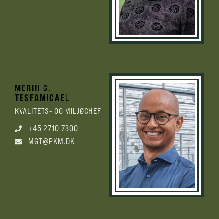
MERIH G.
TESFAMICAEL
KVALITETS- OG MILJØCHEF
+45 2710 7800
MGT@PKM.DK