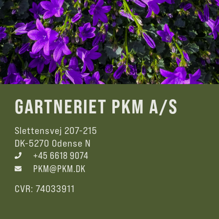
GARTNERIET PKM A/S
Slettensvej 207-215
DK-5270 Odense N
+45 6618 9074
PKM@PKM.DK
CVR: 74033911