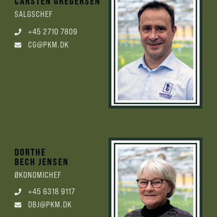
CARSTEN GREGERSEN
SALGSCHEF
+45 2710 7809
CG@PKM.DK
DORTHE
BECH JENSEN
ØKONOMICHEF
+45 6318 9117
DBJ@PKM.DK