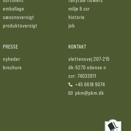
sortiment
fairytale flowers
emballage
miljø & csr
sæsonoversigt
historie
produktoversigt
job
PRESSE
KONTAKT
nyheder
slettensvej 207-215
brochure
dk-5270 odense n
cvr: 74033911
+45 6618 9074
pkm@pkm.dk