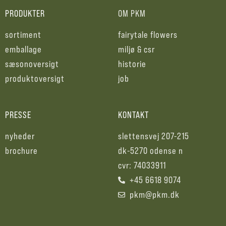
PRODUKTER
OM PKM
sortiment
fairytale flowers
emballage
miljø & csr
sæsonoversigt
historie
produktoversigt
job
PRESSE
KONTAKT
nyheder
slettensvej 207-215
brochure
dk-5270 odense n
cvr: 74033911
+45 6618 9074
pkm@pkm.dk