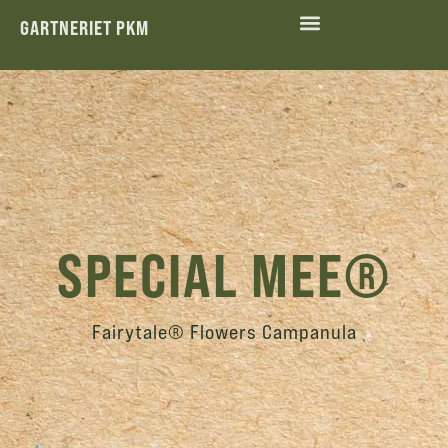
GARTNERIET PKM
MILJØ OG SOCIAL ANSVARLIGHED
SPECIAL MEE®
Fairytale® Flowers Campanula