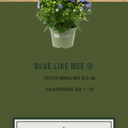
BLUE LIKE MEE ®
POTTESTØRRELSER 10.5 CM
SALGSPERIODE UGE 1 - 52