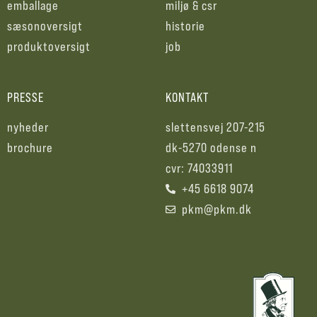
emballage
miljø & csr
sæsonoversigt
historie
produktoversigt
job
PRESSE
KONTAKT
nyheder
slettensvej 207-215
brochure
dk-5270 odense n
cvr: 74033911
+45 6618 9074
pkm@pkm.dk